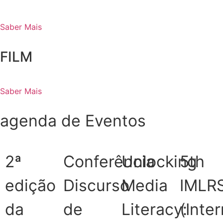
Saber Mais
FILM
Saber Mais
agenda de Eventos
2ª
Conferência
Unlocking
5th
edição
Discurso
Media
IMLR
da
de
Literacy:
(Inter