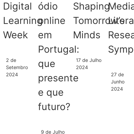
Digital
ódio
Shaping
Medi
Learning
online
Tomorrow’s
Liter
Week
em
Minds
Rese
Portugal:
Symp
2 de
17 de Julho
que
Setembro
2024
2024
27 de
presente
Junho
Saber
Mais
2024
e que
Saber
Mais
futuro?
Saber
Mais
9 de Julho