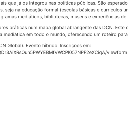
ís que já os integrou nas políticas públicas. São espera
es, seja na educação formal (escolas básicas e currículos u
ogramas mediáticos, bibliotecas, museus e experiências de
res práticas num mapa global abrangente das DCN. Este doc
ia mediática em todo o mundo, oferecendo um roteiro para 
 Global). Evento híbrido. Inscrições em:
dQQDr3AiXRsOun5PWYEBMfVWCPl057NPF2eXCiqA/viewform 