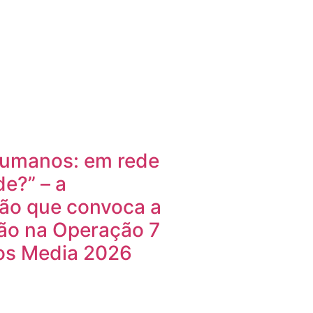
 humanos: em rede
e?” – a
ção que convoca a
ção na Operação 7
os Media 2026