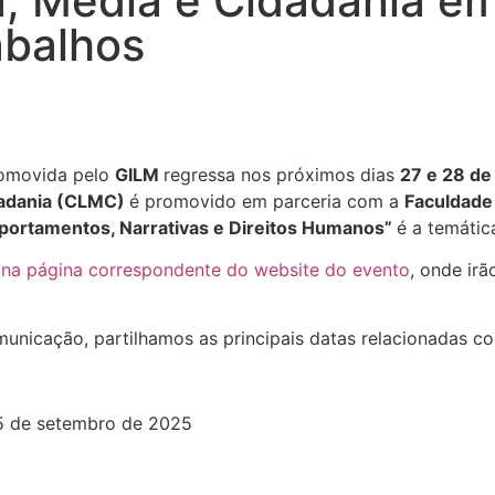
ia, Media e Cidadania e
abalhos
promovida pelo
GILM
regressa nos próximos dias
27 e 28 d
dadania (CLMC)
é promovido em parceria com a
Faculdade
ortamentos, Narrativas e Direitos Humanos”
é a temátic
s
na página correspondente do website do evento
, onde ir
municação, partilhamos as principais datas relacionadas c
 de setembro de 2025