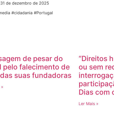
31 de dezembro de 2025
media #cidadania #Portugal
agem de pesar do
“Direitos
 pelo falecimento de
ou sem red
das suas fundadoras
interroga
participa
 »
Dias com 
Ler Mais »