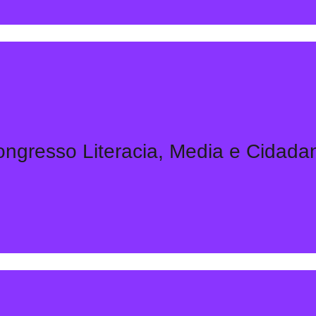
ngresso Literacia, Media e Cidada
Saber Mais