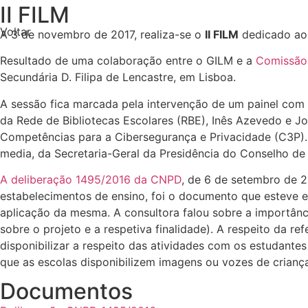
II FILM
Voltar
A 3 de novembro de 2017, realiza-se o
II FILM
dedicado ao 
Resultado de uma colaboração entre o GILM e a
Comissão
Secundária D. Filipa de Lencastre, em Lisboa.
A sessão fica marcada pela intervenção de um painel com 
da Rede de Bibliotecas Escolares (RBE), Inês Azevedo e Jo
Competências para a Cibersegurança e Privacidade (C3P). N
media, da Secretaria-Geral da Presidência do Conselho de 
A deliberação 1495/2016 da CNPD
, de 6 de setembro de 2
estabelecimentos de ensino, foi o documento que esteve 
aplicação da mesma. A consultora falou sobre a importân
sobre o projeto e a respetiva finalidade). A respeito da 
disponibilizar a respeito das atividades com os estudant
que as escolas disponibilizem imagens ou vozes de crianç
Documentos