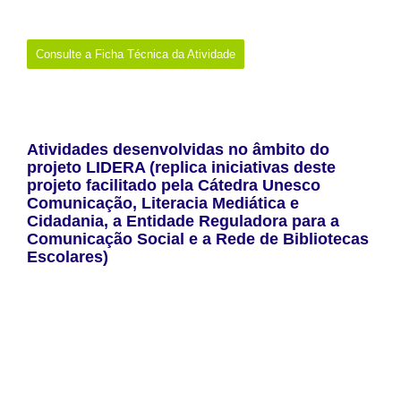
dias-com-os-media-odio-online.html
Consulte a Ficha Técnica da Atividade
Atividades desenvolvidas no âmbito do
projeto LIDERA (replica iniciativas deste
projeto facilitado pela Cátedra Unesco
Comunicação, Literacia Mediática e
Cidadania, a Entidade Reguladora para a
Comunicação Social e a Rede de Bibliotecas
Escolares)
Este projeto tem como objetivo promover competências de leitura
crítica de notícias e de avaliação de conteúdos informativos, com
vista ao reforço da literacia mediática e digital, da cidadania
informada e da resistência à desinformação.
Foram dinamizadas atividades sobre as seguintes temáticas do
projeto:
Leituras críticas: jornalismo vs. informação nas redes
sociais;
O Jornalismo e a Inteligência Artificial;