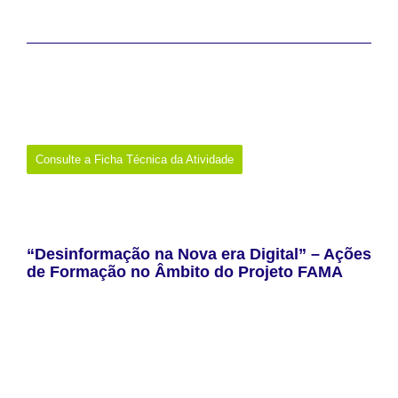
pelo que a cidadania implica selecionar, questionar e avaliar
criticamente a informação que circula no espaço público.
Data:
13 de abril de 2026
Promotor:
Equipa Lidera (Cátedra Unesco Comunicação, Literacia
Mediática e Cidadania/ESCS-IPL; Entidade Reguladora para a
Comunicação Social; Rede de Bibliotecas Escolares)
Onde:
Online
Consulte a Ficha Técnica da Atividade
“Desinformação na Nova era Digital” – Ações
de Formação no Âmbito do Projeto FAMA
O projeto FAMA — “Empoderando Cidadãos Informados |
Empoderando Democracias Europeias” é uma iniciativa
internacional de investigação com duração de 24 meses,
cofinanciada pela União Europeia no âmbito da convocatória
CERV-2025-CITIZENS-CIV (Acordo de Subvenção n.º 101254014).
O consórcio deste projeto envolve o Iscte – Instituto Universitário
de Lisboa, a cooperativa Portuguesa Aproximar, a Universidade de
Palermo (entidade coordenadora), o Centro Sviluppo Creativo