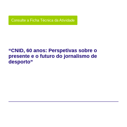
Promotor:
Entidade Reguladora para a Comunicação Social
Onde:
Online (duas sessões) e presencial (uma sessão)
Consulte a Ficha Técnica da Atividade
“CNID, 60 anos: Perspetivas sobre o
presente e o futuro do jornalismo de
desporto”
A Escola Superior de Comunicação Social (ESCS) acolhe, no dia
5 de maio, a conferência
“CNID, 60 anos: Perspetivas sobre o
presente e o futuro do jornalismo de desporto”
, uma iniciativa
comemorativa das seis décadas do Clube Nacional de Imprensa
Desportiva (CNID).O evento reune profissionais e especialistas
para debater os principais desafios e transformações do jornalismo
desportivo.
Data:
5 de maio de 2026
Promotor:
ESCS/IPL & Clube Nacional de Imprensa Desportiva
(CNID)
Onde:
Lisboa
Links:
https://www.escs.ipl.pt/eventos/cnid-60-anos-perspetivas-