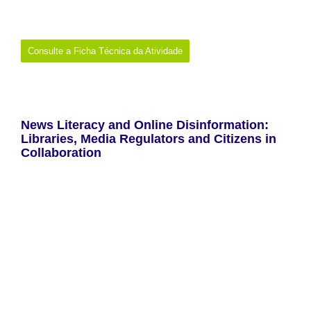
Links:
https://percursosdeleitura.blogspot.com/2026/05/projeto-
lidera-ler-informacao-diaria.html
Consulte a Ficha Técnica da Atividade
News Literacy and Online Disinformation:
Libraries, Media Regulators and Citizens in
Collaboration
A Entidade Reguladora para a Comunicação Social (ERC), através
da sua Unidade de Literacia Mediática, e em resposta a um
convite da Direção-Geral do Livro, dos Arquivos e das Bibliotecas
(DGLAB), dinamizou a sessão “News Literacy and Online
Disinformation: Libraries, Media Regulators and Citizens in
Collaboration”, dirigida a bibliotecários e representantes de
diferentes países europeus envolvidos no projeto europeu NEDLib
(https://nedlib.unibit.bg/) de que a DGLAB faz pate. A iniciativa
realizou-se no âmbito da NEDLib Portuguese Summer School
(evento do projeto dinamizado em Almada) e teve como objetivo
promover a reflexão sobre o papel das bibliotecas, dos reguladores
dos media e dos cidadãos na defesa do direito à informação e no
reforço da resiliência face à desinformação online.