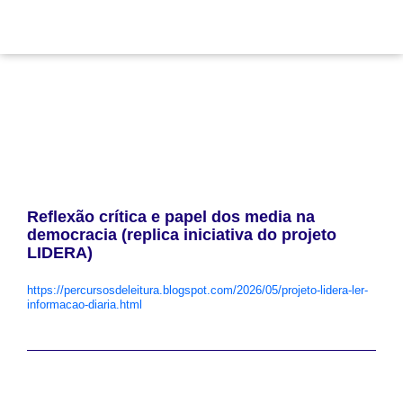
Reflexão crítica e papel dos media na
democracia (replica iniciativa do projeto
LIDERA)
Sessão de capacitação para alunos do Ensino secundário.
https://percursosdeleitura.blogspot.com/2026/05/projeto-lidera-ler-
informacao-diaria.html
Evidências da iniciativa:
Data:
Maio de 2026
Promotor:
Bibliotecas Escolar da Escola Secundária de Moura
Onde:
Moura