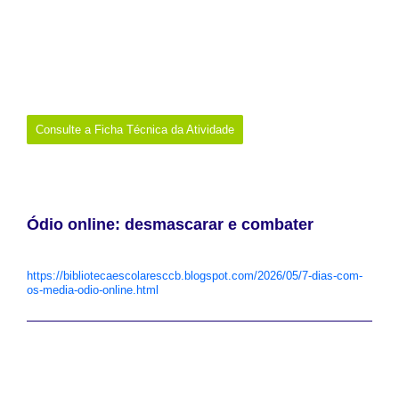
Data:
12 de maio de 2026
Promotor:
Biblioteca da Escola Secundária Camilo Castelo
Branco
Onde:
Vila Real
Links:
https://bibliotecaescolaresccb.blogspot.com/2026/05/projeto-lidera-
operacao-7-dias-com-os.html
Consulte a Ficha Técnica da Atividade
Ódio online: desmascarar e combater
Reflexão sobre o discurso de ódio online e criação de uma
campanha para o seu combate.
https://bibliotecaescolaresccb.blogspot.com/2026/05/7-dias-com-
os-media-odio-online.html
Data:
21 de maio de 2026
Promotor:
Biblioteca da Escola Secundária Camilo Castelo
Branco
Onde:
Vila Real
Links:
https://bibliotecaescolaresccb.blogspot.com/2026/05/7-