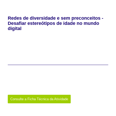
Redes de diversidade e sem preconceitos -
Desafiar estereótipos de idade no mundo
digital
Sessão de capacitação de um hora para ser desenvolvida com a
população de mais idade a propósito das representações que os
media em geral, e a comunicação social em particular, fazem
dessa população e da velhice, bem como sobre potenciais
consequências dessas representações em termos de diversidade.
Evidências da iniciativa:
Data:
8 de maio de 2026
Promotor:
Centro de Estudos de Comunicação e Cultura da
Universidade Católica e Entidade Reguladora para a Comunicação
Social
Onde:
Caldas da Rainha
Consulte a Ficha Técnica da Atividade