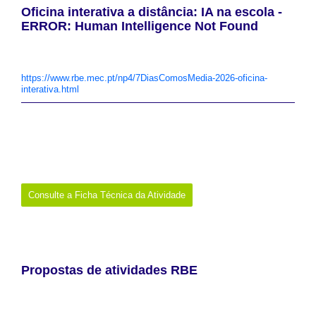
Oficina interativa a distância: IA na escola -
ERROR: Human Intelligence Not Found
Oficina dirigida a alunos do 3.º Ciclo e Ensino Secundário e
dinamizada por Carlos Pinheiro, coordenador interconcelhio RBE e
professor bibliotecário.
https://www.rbe.mec.pt/np4/7DiasComosMedia-2026-oficina-
interativa.html
Data:
6 de maio de 2026
Promotor:
Rede de Bibliotecas Escolares
Onde:
Online
Links:
https://www.rbe.mec.pt/np4/7DiasComosMedia-2026-
oficina-interativa.html
Consulte a Ficha Técnica da Atividade
Propostas de atividades RBE
A Rede de Bibliotecas Escolares disponibiliza um conjunto de
sugestões de atividades, relacionadas com o tema do ano e que
poderão ser dinamizadas pelas bibliotecas escolares, em