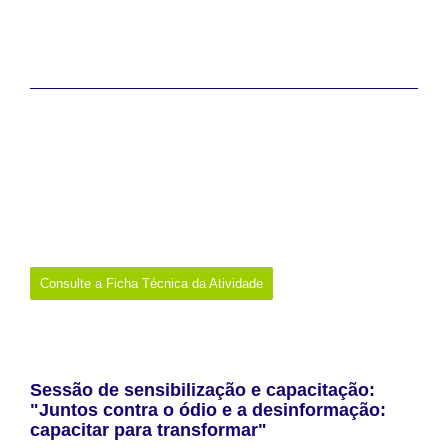
amplificação de conteúdos digitais.
A sessão terminou com a apresentação de recursos, materiais e
exemplos de boas práticas que podem ser utilizados por
bibliotecas e outras entidades na promoção da literacia mediática
e informacional junto dos seus públicos.
Data:
21 de maio de 2026
Promotor:
Entidade Reguladora para a Comunicação Social (a
convite da Direção-Geral do Livro, dos Arquivos e das Bibliotecas,
coordenador nacional do projeto europeu NEDLIb)
Onde:
Almada
Links:
https://www.facebook.com/RedeNacionalBibliotecasPublicas/posts
/participa%C3%A7%C3%A3o-de-bruna-afonso-e-vanda-ferreira-da-
erc-entidade-reguladora-para-a-/1484128357083220/
Consulte a Ficha Técnica da Atividade
Sessão de sensibilização e capacitação:
"Juntos contra o ódio e a desinformação:
capacitar para transformar"