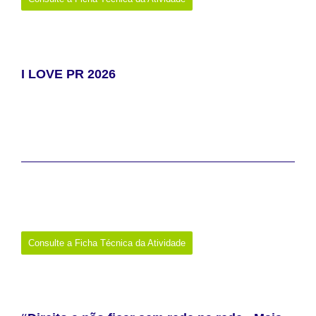
I LOVE PR 2026
Todos os que têm as Relações Públicas como área de estudo,
trabalho, investigação ou interesse, são convidados a participar
numa Talk com Rita Nabeiro, Executive board member do Grupo
Nabeiro e CEO da Adega Mayor, em Sessões Temáticas
Paralelas, em momentos de networking e em pitches com
empregadores.
Data:
13 de maio de 2026
Promotor:
ESCS
Onde:
Lisboa
Links:
https://www.escs.ipl.pt/eventos/i-love-pr-2026
Consulte a Ficha Técnica da Atividade