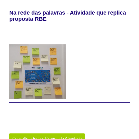
Na rede das palavras - Atividade que replica
proposta RBE
Exploração do impacto de mensagens e sua reformulação, a partir
da reflexão sobre ética na comunicação e distinção entre inclusão
e exclusão.
Data:
6 de maio de 2026
Promotor:
Biblioteca Escolar do Centro Escolar de Arruda dos
Vinhos
Onde:
Arruda dos Vinhos
Consulte a Ficha Técnica da Atividade