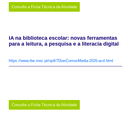
Consulte a Ficha Técnica da Atividade
IA na biblioteca escolar: novas ferramentas
para a leitura, a pesquisa e a literacia digital
Ação de Curta Duração sobre Inteligência Artificial nas Bibliotecas
Escolares
https://www.rbe.mec.pt/np4/7DiasComosMedia-2026-acd.html
Data:
21 de maio de 2026
Promotor:
Rede de Bibliotecas Escolares
Onde:
Online
Links:
https://www.rbe.mec.pt/np4/7DiasComosMedia-2026-
acd.html
Consulte a Ficha Técnica da Atividade