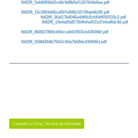
fb82f8_5eb8459d42cd4c9d8b5ef1267644e6ea.pdf
Grupo IV –
fb82f8_15c0854d06cd497e898c55748ab4b28f.pdf
Grupo V –
fb82f8_36af17b4046a4df6b3cfd04f658333c3.pdf
Grupo VI –
fb82f8_10e4a65d57304fefa4531d7efed6dc9d.pdf
Grupo VII –
fb82f8_860827880cb94cca941f003cb43939bf.pdf
Grupo VIII –
fb82f8_569b00fdb75f42cfbfa7b69dc436806d.pdf
Data:
4 a 8 de maio de 2026
Promotor:
Biblioteca Escolar do Agrupamento de Escolas 2 de
Beja
Onde:
Beja/Híbrido
Links:
https://www.google.com/url?
q=https://biblosdmi.wixsite.com/ae2beja/opera%25C3%25A7%25C
3%25A3o-7-dias-com-os-
media&sa=D&source=editors&ust=1779193789411061&usg=AOv
Vaw33xiztCBNFAzzNnzLVO9Ra
Consulte a Ficha Técnica da Atividade