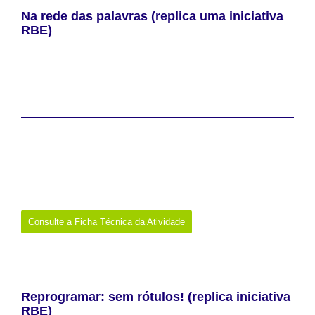
Na rede das palavras (replica uma iniciativa
RBE)
Atividade de exploração do impacto de mensagens e sua
reformulação, a partir da reflexão sobre ética na comunicação e
distinção entre inclusão e exclusão.
Partilha de evidências da iniciativa
Data:
4 a 8 de maio de 2026
Promotor:
Biblioteca Escolar do Agrupamento de Escolas João
de Araújo Correia – Peso da Régua
Onde:
Peso da Régua
Links:
https://www.instagram.com/p/DX7a1oDAq_U/?img_index=1
https://be.aejac.pt/atividades.html
Consulte a Ficha Técnica da Atividade
Reprogramar: sem rótulos! (replica iniciativa
RBE)