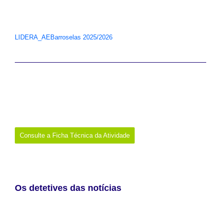
Identificação e análise de desinformação;
Reflexão crítica e papel dos media na democracia.
Partilha de evidências da iniciativa:
LIDERA_AEBarroselas 2025/2026
Data:
4 e 7 de maio de 2026
Promotor:
Biblioteca Escolar do Agrupamento de Escolas de
Barroselas
Onde:
Viana do Castelo
Links:
https://padlet.com/mjrbe2526/breakout-
room/DKrG4nLYzdGOq1y3-lg9yzRw4pZegX74L
Consulte a Ficha Técnica da Atividade
Os detetives das notícias
Partindo do visionamento do vídeo
“A Notícia – Português 1º
Ciclo – O Troll explica…”
, disponível em
https://www.youtube.com/watch?v=9Pjr9a9bbSs, os alunos do 3.º