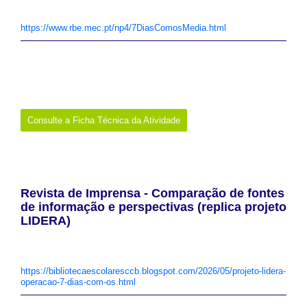
articulação com as diferentes disciplinas, tal como se apresentam
ou adaptadas à realidade específica da escola.
https://www.rbe.mec.pt/np4/7DiasComosMedia.html
Data:
Maio de 2026
Promotor:
Rede de Bibliotecas Escolares
Onde:
Online
Links:
https://www.rbe.mec.pt/np4/7DiasComosMedia.html
Consulte a Ficha Técnica da Atividade
Revista de Imprensa - Comparação de fontes
de informação e perspectivas (replica projeto
LIDERA)
Observação crítica da forma como diferentes meios de
comunicação selecionam, hierarquizam e apresentam as notícias
do dia. Produção de uma revista de imprensa.
https://bibliotecaescolaresccb.blogspot.com/2026/05/projeto-lidera-
operacao-7-dias-com-os.html