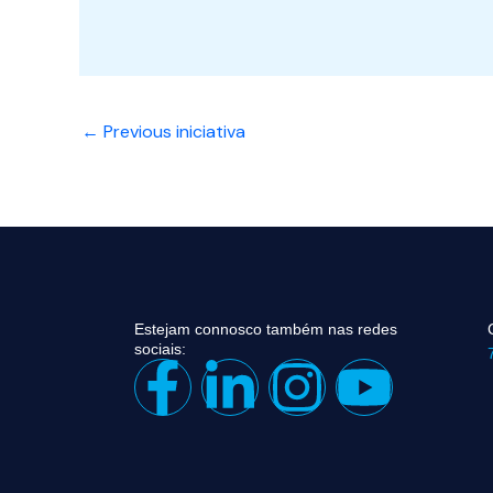
←
Previous iniciativa
Estejam connosco também nas redes
sociais:
F
L
I
Y
a
i
n
o