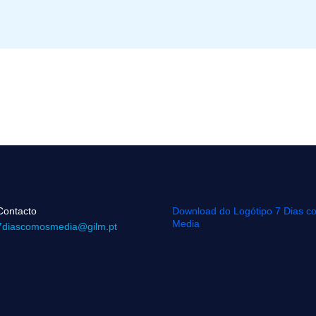
Contacto
Download do Logótipo 7 Dias c
Media
7diascomosmedia@gilm.pt