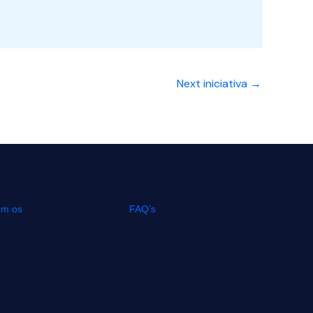
Next iniciativa
→
om os
FAQ’s