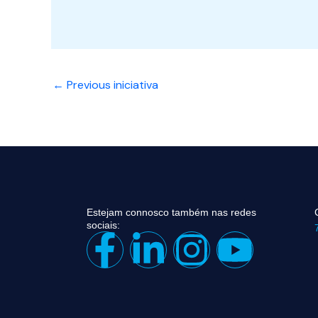
←
Previous iniciativa
Estejam connosco também nas redes
sociais:
F
L
I
Y
a
i
n
o