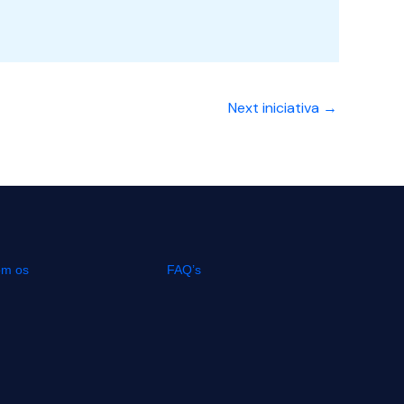
Next iniciativa
→
om os
FAQ’s