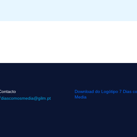
Contacto
Download do Logótipo 7 Dias c
Media
7diascomosmedia@gilm.pt