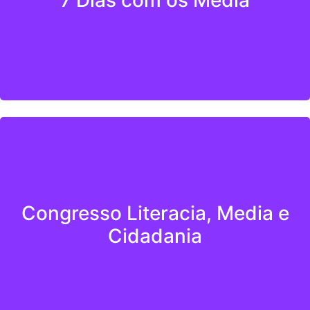
7 Dias com os Media
Saber Mais
Congresso Literacia, Media e
Cidadania
Saber Mais