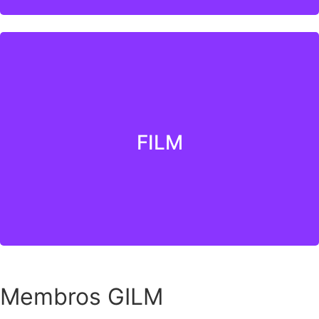
FILM
Saber Mais
Membros GILM